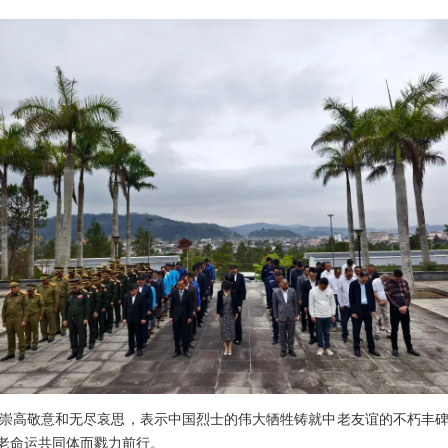
高敬意和无尽哀思，表示中国烈士的伟大牺牲铸就中老友谊的不朽丰碑，
中老命运共同体而戮力前行。