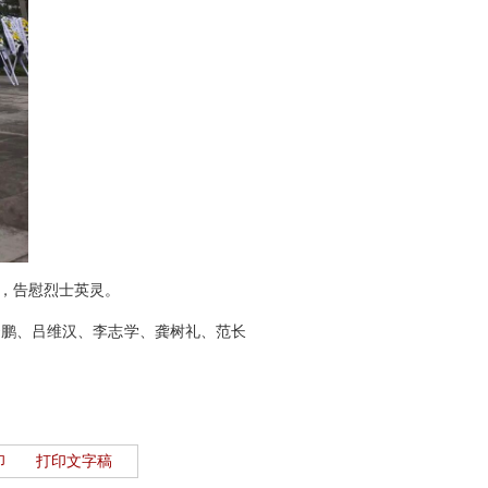
，告慰烈士英灵。
鹏、吕维汉、李志学、龚树礼、范长
印
打印文字稿