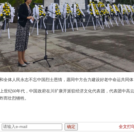
全体人民永志不忘中国烈士恩情，愿同中方合力建设好老中命运共同体
世纪60年代，中国政府在川圹康开派驻经济文化代表团，代表团中高云
炸而壮烈牺牲。
：
全文打