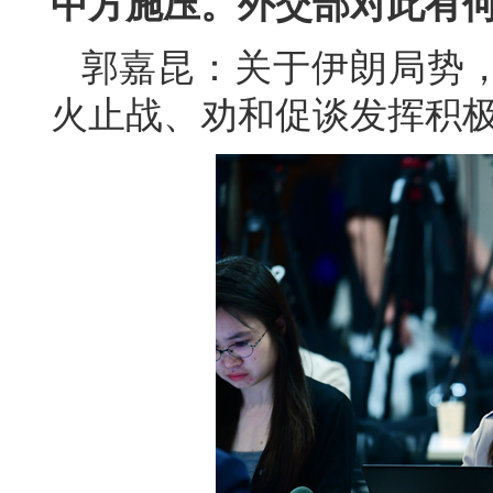
中方施压。外交部对此有
郭嘉昆：关于伊朗局势
火止战、劝和促谈发挥积