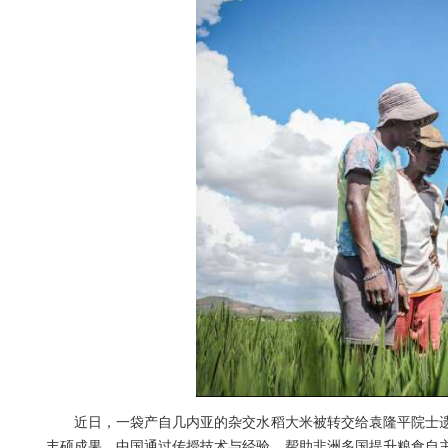
近日，一袋产自几内亚的杂交水稻大米被转交给袁隆平院士遗
丰硕成果。中国通过传授技术与经验，帮助非洲多国提升粮食自