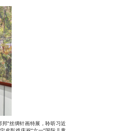
邻邦”丝绸针画特展，聆听习近
宁皮影戏庆祝“六一”国际儿童