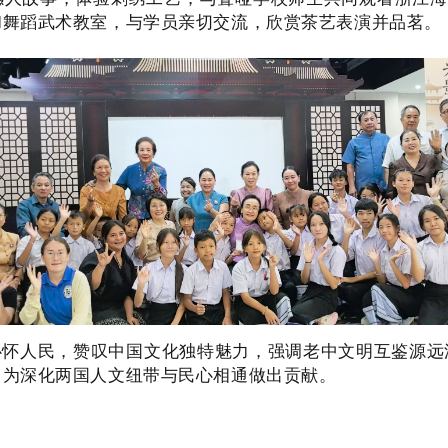
和舞蹈武术教室，与学员亲切交流，欣赏茶艺表演并品茗。
心怀人民，赞叹中国文化独特魅力，强调老中文明互鉴源远
，为深化两国人文纽带与民心相通做出贡献。