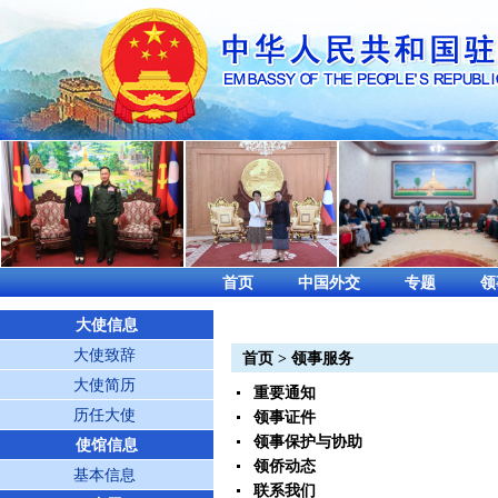
首页
中国外交
专题
领
大使信息
大使致辞
首页
>
领事服务
大使简历
重要通知
历任大使
领事证件
领事保护与协助
使馆信息
领侨动态
基本信息
联系我们