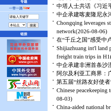
专题
中塔人士共话《习近
一带一路
中企承建喀麦隆尼永
Chongqing leverages str
network
(2026-08-06)
链接
在“千丘之国”感受中
Shijiazhuang int'l land
freight train trips in H1
中企承建非洲首条沙漠
阿尔及利亚工商界：
第五届“丝路友好使者
Chinese peacekeeping t
08-03)
China-aided national b