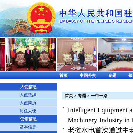
首页
中国外交
专题
领
大使信息
大使致辞
首页
>
专题
>
一带一路
大使简历
Intelligent Equipment 
历任大使
Machinery Industry in t
使馆信息
基本信息
老挝水电首次通过中老